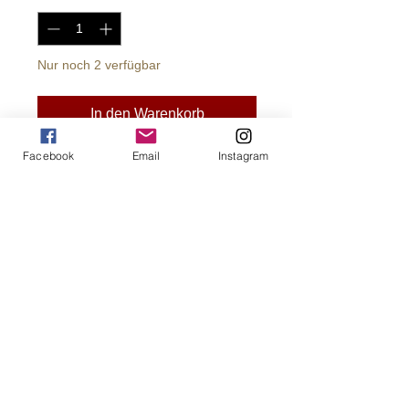
Nur noch 2 verfügbar
In den Warenkorb
Facebook
Email
Instagram
Helten fra Istanbul i 2005 og for evig
legende, Jerzy Dudek. Signert av
legenden selv.
Størrelse: 44x30 cm. Selges uten
ramme.
FRAKT/LEVERING
Gratis frakt ved bestilling over kr
750,00