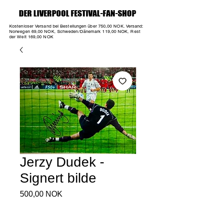
DER LIVERPOOL FESTIVAL-FAN-SHOP
DER LIVERPOOL FESTIVAL-FAN-SHOP
Kostenloser Versand bei Bestellungen über 750,00 NOK. Versand:
Norwegen 69,00 NOK, Schweden/Dänemark 119,00 NOK, Rest
der Welt 169,00 NOK
Jerzy Dudek -
Signert bilde
Preis
500,00 NOK
Anzahl
*