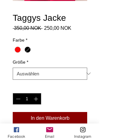
Taggys Jacke
Standardpreis
Sale-
 350,00 NOK 
250,00 NOK
Preis
Farbe
*
Größe
*
Anzahl
*
In den Warenkorb
Vielleicht waren Sie schon einmal bei
Facebook
Email
Instagram