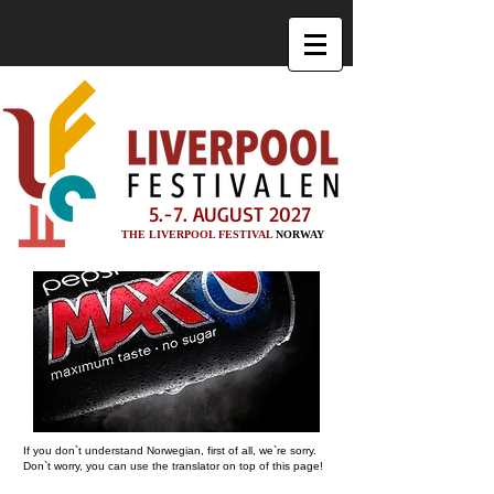
5.-7. AUGUST 2027
THE LIVERPOOL FESTIVAL
NORWAY
If you don`t understand Norwegian, first of all, we`re sorry.
Don`t worry, you can use the translator on top of this page!