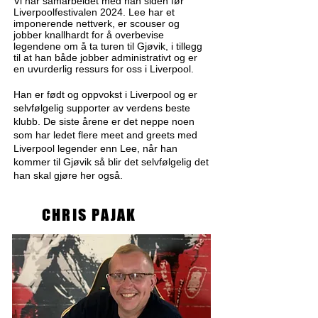
Vi har samarbeidet med han siden før
Liverpoolfestivalen 2024. Lee har et
imponerende nettverk, er scouser og
jobber knallhardt for å overbevise
legendene om å ta turen til Gjøvik, i tillegg
til at han både jobber administrativt og er
en uvurderlig ressurs for oss i Liverpool.
Han er født og oppvokst i Liverpool og er
selvfølgelig supporter av verdens beste
klubb. De siste årene er det neppe noen
som har ledet flere meet and greets med
Liverpool legender enn Lee, når han
kommer til Gjøvik så blir det selvfølgelig det
han skal gjøre her også.
CHRIS PAJAK