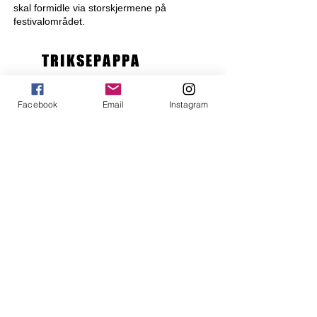
skal formidle via storskjermene på
festivalområdet.
TRIKSEPAPPA
Facebook
Email
Instagram
Triksepappa (Kent Roger Solheim) er kjent
fra sosiale medier, der han med sine over
140 000 følgere sprer fotballglede til barn
og unge. Han er Liverpool-supporter på sin
hals og levner ingen tvil om det når han
poster videoer på sosiale medier.
Triksepappa tar med seg en 1 v 1 bane til