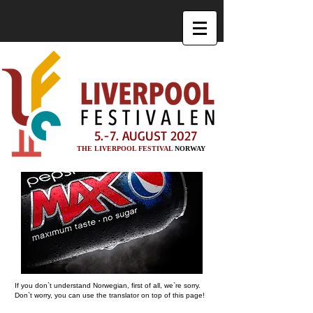
5.-7. AUGUST 2027
THE LIVERPOOL FESTIVAL
NORWAY
If you don`t understand Norwegian, first of all, we`re sorry.
Don`t worry, you can use the translator on top of this page!