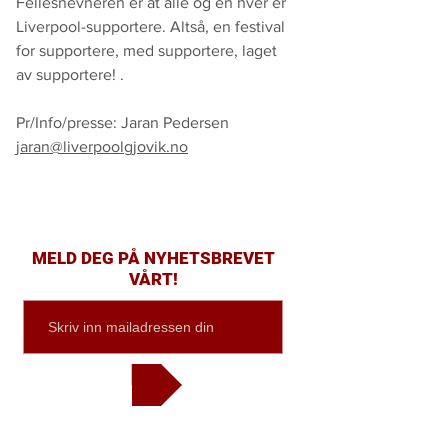
Fellesnevneren er at alle og en hver er
Liverpool-supportere. Altså, en festival
for supportere, med supportere, laget
av supportere! .
Pr/Info/presse: Jaran Pedersen
jaran@liverpoolgjovik.no
MELD DEG PÅ NYHETSBREVET
VÅRT!
Send inn