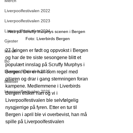
Merch
Liverpoolfestivalen 2022
Liverpoolfestivalen 2023
Liverpoolfestivalen 2024
Alek på Scruffy Murphys scenen i Bergen  
Foto: Liverbirds Bergen
Gjester
27 åringen er født og oppvokst i Bergen 
Merch
og har de tre siste sesongene blitt et  
Bo
populært innslag på Scruffy Murphys i 
Liverpoolfestivalen 2025
Bergen. Der er han som regel med 
gitaren og drar i gang stemningen foran 
Billetter
kampene. Medlemmene i Liverbirds 
Liverpoolfestivalen 2026
Bergen elsker han og vi i 
Liverpoolfestivalen ble selvfølgelig 
nysgjerrige på fyren. Etter en tur til 
Bergen i april ble vi overbevist, han må 
spille på Liverpoolfestivalen