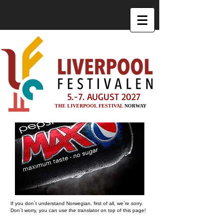
5.-7. AUGUST 2027
THE LIVERPOOL FESTIVAL
NORWAY
If you don`t understand Norwegian, first of all, we`re sorry.
Don`t worry, you can use the translator on top of this page!