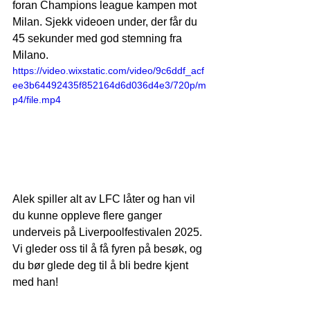
foran Champions league kampen mot 
Milan. Sjekk videoen under, der får du 
45 sekunder med god stemning fra 
Milano.
https://video.wixstatic.com/video/9c6ddf_acf
ee3b64492435f852164d6d036d4e3/720p/m
p4/file.mp4
Alek spiller alt av LFC låter og han vil 
du kunne oppleve flere ganger 
underveis på Liverpoolfestivalen 2025. 
Vi gleder oss til å få fyren på besøk, og 
du bør glede deg til å bli bedre kjent 
med han!