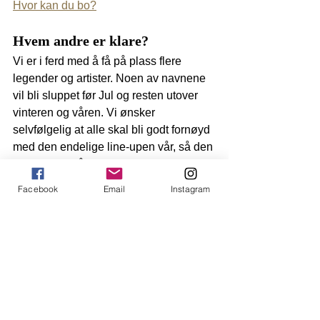
Hvor kan du bo?
Hvem andre er klare?
Vi er i ferd med å få på plass flere 
legender og artister. Noen av navnene 
vil bli sluppet før Jul og resten utover 
vinteren og våren. Vi ønsker 
selvfølgelig at alle skal bli godt fornøyd 
med den endelige line-upen vår, så den 
som venter på noe godt venter sjelden 
forgjeves.
Facebook
Email
Instagram
Disse er klare: Sammy Lee, The 
Ragamuffins, Andy Hodgson, Alek, 
Rasmus Dugstad, Rune Bakkelund. 