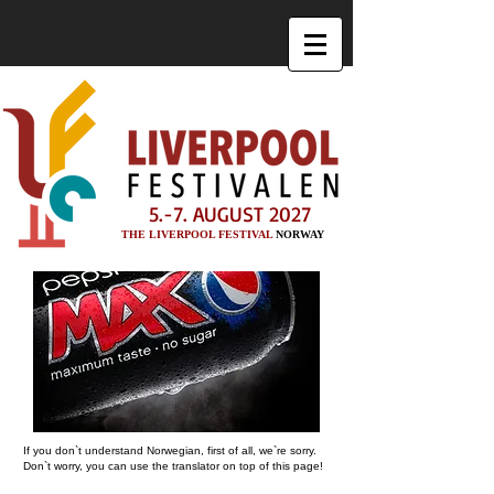
5.-7. AUGUST 2027
THE LIVERPOOL FESTIVAL
NORWAY
If you don`t understand Norwegian, first of all, we`re sorry.
Don`t worry, you can use the translator on top of this page!