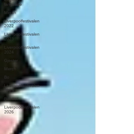
language
Merch
Liverpoolfestivalen
2022
Liverpoolfestivalen
2023
Liverpoolfestivalen
2024
Gjester
Merch
Bo
Liverpoolfestivalen
2025
Billetter
Liverpoolfestivalen
2026