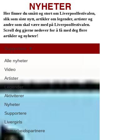
NYHETER
Her finner du smått og stort om Liverpoolfestivalen,
slik som siste nytt, artikler om legender, artister og
andre som skal være med på Liverpoolfestivalen.
Scroll deg gjerne nedover for å få med deg flere
Nyheter
artikler og nyheter!
Supportere
Alle nyheter
Video
Artister
Legender
Aktiviterer
Nyheter
Supportere
Livergirls
Samarbeidspartnere
English