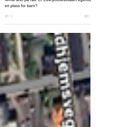
16. juli
5 min lesing
Linn tar med familien!
Linn Øvstebø tar med mann og barn til Gjøvik for
femte året på rad. Er Liverpoolfestivalen egentlig
en plass for barn?