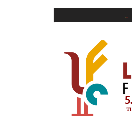
Hjem
Billette
5
T