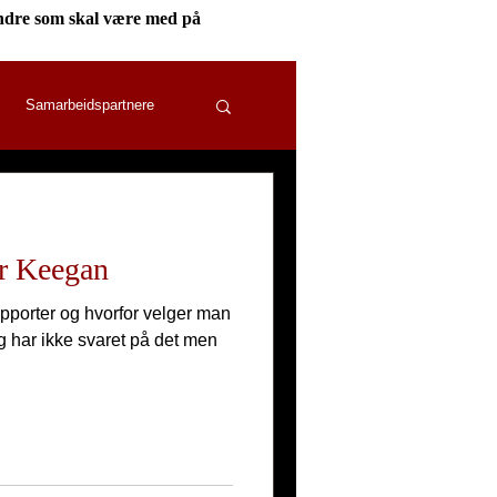
g andre som skal være med på
Samarbeidspartnere
len 2024
Gjester
r Keegan
pporter og hvorfor velger man
g har ikke svaret på det men