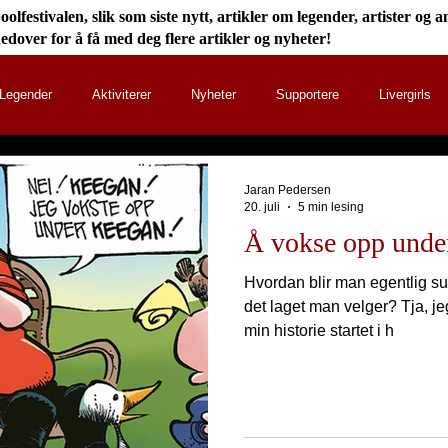
olfestivalen, slik som siste nytt, artikler om legender, artister o
nedover for å få med deg flere artikler og nyheter!
Legender
Aktiviterer
Nyheter
Supportere
Livergirls
iverpoolfestivalen 2022
Liverpoolfestivalen 2023
Liverpoolfestiva
Jaran Pedersen
20. juli
5 min lesing
Å vokse opp unde
alen 2025
Billetter
Liverpoolfestivalen 2026
Hvordan blir man egentlig su
det laget man velger? Tja, je
min historie startet i h