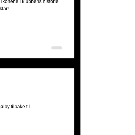
e ikonene i klubbens historie
klar!
by tilbake til