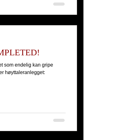
MPLETED!
let som endelig kan gripe
r høyttaleranlegget: