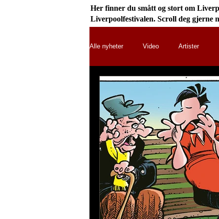
Her finner du smått og stort om Liverpo
Liverpoolfestivalen. Scroll deg gjerne 
Alle nyheter
Video
Artister
English language
Merch
L
Merch
Bo
Liverpoolfestiv