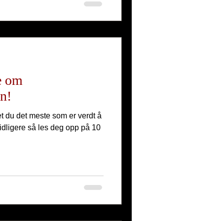
te om
en!
et du det meste som er verdt å
tidligere så les deg opp på 10