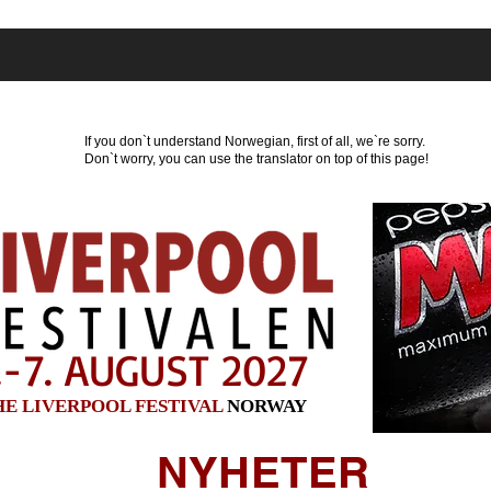
r
Hvor kan du bo?
Program
Nyheter
Par
If you don`t understand Norwegian, first of all, we`re sorry.
Don`t worry, you can use the translator on top of this page!
.-7. AUGUST 2027
HE LIVERPOOL FESTIVAL
NORWAY
NYHETER