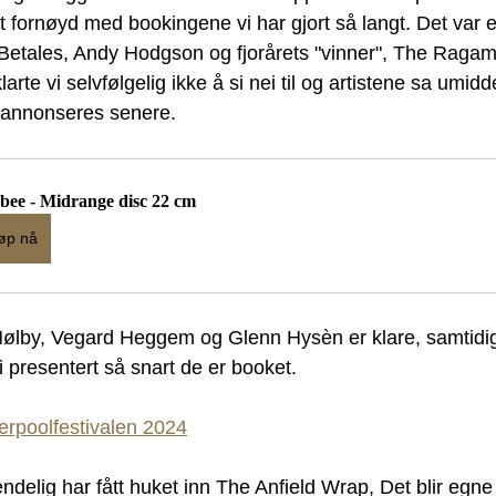
 fornøyd med bookingene vi har gjort så langt. Det var et
Betales, Andy Hodgson og fjorårets "vinner", The Ragamu
rte vi selvfølgelig ikke å si nei til og artistene sa umidde
er annonseres senere.
sbee - Midrange disc 22 cm
øp nå
by, Vegard Heggem og Glenn Hysèn er klare, samtidig ja
li presentert så snart de er booket. 
verpoolfestivalen 2024
endelig har fått huket inn The Anfield Wrap, Det blir eg