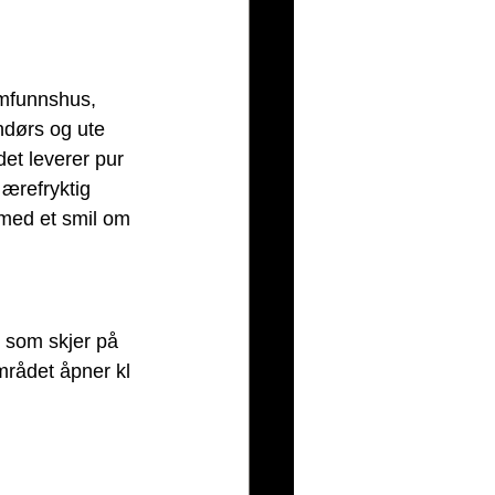
amfunnshus, 
ndørs og ute 
det leverer pur 
ærefryktig 
 med et smil om 
t som skjer på 
mrådet åpner kl 