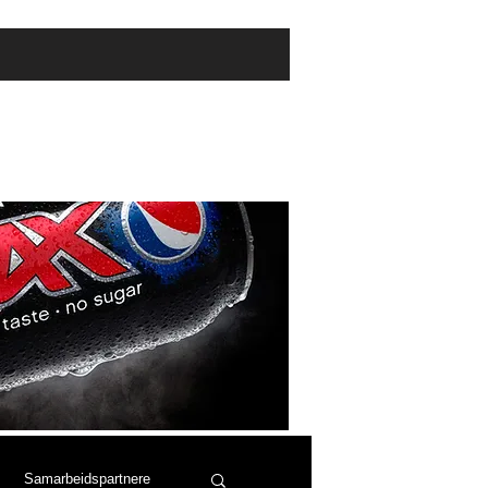
tnere
Samarbeidspartnere