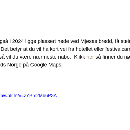
gså i 2024 ligge plassert nede ved Mjøsas bredd, få stein
Det betyr at du vil ha kort vei fra hotellet eller festivalc
så vil du være nærmeste nabo.  Klikk 
her
 så finner du nø
irds Norge på Google Maps. 
.com/watch?v=zYBm2Mb6P3A