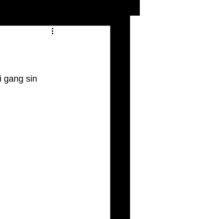
len 2024
Gjester
i gang sin 