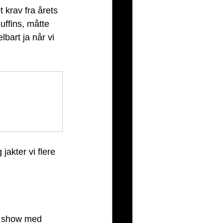
 krav fra årets 
ffins, måtte 
lbart ja når vi 
kter vi flere 
ne show med 