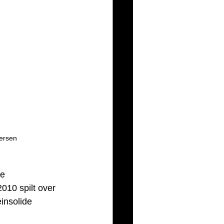
mersen
de
010 spilt over 
insolide 