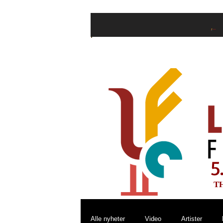
Hjem
Billette
5
T
Alle nyheter
Video
Artister