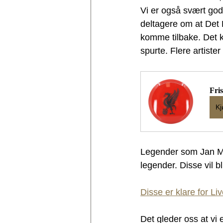
Vi er også svært godt
deltagere om at Det 
komme tilbake. Det kla
spurte. Flere artist
Fri
Kj
Legender som Jan Møl
legender. Disse vil b
Disse er klare for Li
Det gleder oss at vi 