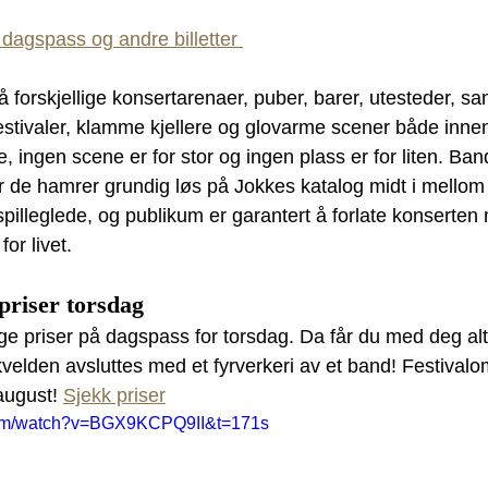
 dagspass og andre billetter 
å forskjellige konsertarenaer, puber, barer, utesteder, s
 festivaler, klamme kjellere og glovarme scener både inne
, ingen scene er for stor og ingen plass er for liten. Ban
r de hamrer grundig løs på Jokkes katalog midt i mellom 
pilleglede, og publikum er garantert å forlate konserten
r livet. 
priser torsdag
ige priser på dagspass for torsdag. Da får du med deg al
kvelden avsluttes med et fyrverkeri av et band! Festivalo
august! 
Sjekk priser
com/watch?v=BGX9KCPQ9II&t=171s