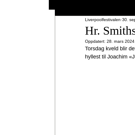
Liverpoolfestivalen
30. se
English language
Merch
L
Hr. Smith
Oppdatert:
28. mars 2024
Merch
Bo
Liverpoolfestiva
Torsdag kveld blir de
hyllest til Joachim «