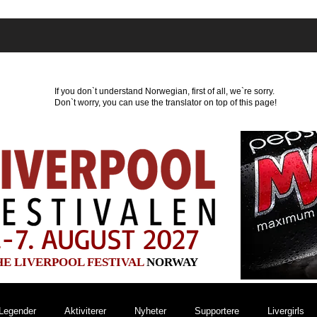
r
Hvor kan du bo?
Program
Nyheter
Par
If you don`t understand Norwegian, first of all, we`re sorry.
Don`t worry, you can use the translator on top of this page!
.-7. AUGUST 2027
HE LIVERPOOL FESTIVAL
NORWAY
Legender
Aktiviterer
Nyheter
Supportere
Livergirls